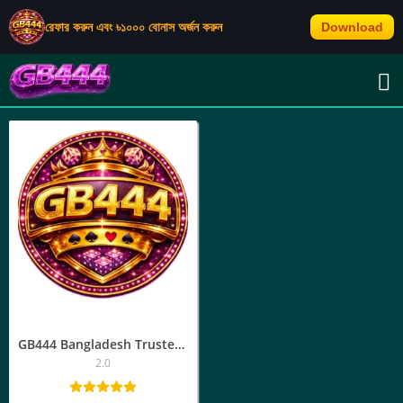
রেফার করুন এবং ৳১০০০ বোনাস অর্জন করুন
Download
জিবি৪৪৪ লগইন
GB444 Bangladesh Trusted Platform | অ্যাপ ডাউনলোড, জিবি৪৪৪ লগইন
2.0