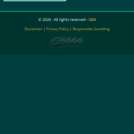
© 2026 - All rights reserved -
GB4
Disclaimer
|
Privacy Policy
|
Responsible Gambling