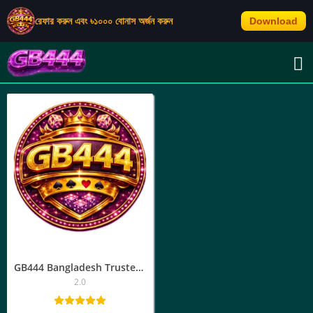
রেফার করুন এবং ৳১০০০ বোনাস অর্জন করুন
Download
GB444 গেম লগইন
GB444 Bangladesh Trusted Platform | অ্যাপ ডাউনলোড, জিবি৪৪৪ লগইন
2.0