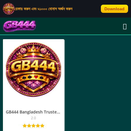
রেফার করুন এবং ৳১০০০ বোনাস অর্জন করুন
Download
GB444
GB444 Bangladesh Trusted Platform | অ্যাপ ডাউনলোড, জিবি৪৪৪ লগইন
2.0