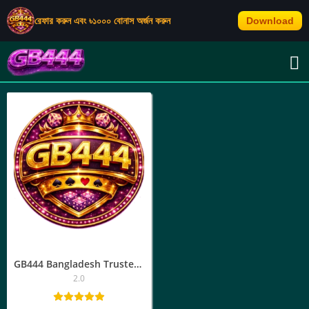
রেফার করুন এবং ৳১০০০ বোনাস অর্জন করুন
Download
TAG: GB44 এখনই যোগ দিন
GB444 Bangladesh Trusted Platform | অ্যাপ ডাউনলোড, জিবি৪৪৪ লগইন
2.0