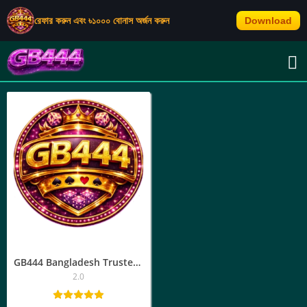
রেফার করুন এবং ৳১০০০ বোনাস অর্জন করুন
Download
TAG: GB44 সাইন আপ
GB444 Bangladesh Trusted Platform | অ্যাপ ডাউনলোড, জিবি৪৪৪ লগইন
2.0