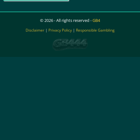
© 2026 - All rights reserved -
GB4
Disclaimer
|
Privacy Policy
|
Responsible Gambling