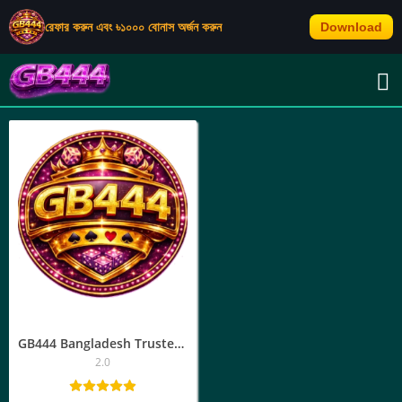
রেফার করুন এবং ৳১০০০ বোনাস অর্জন করুন
Download
TAG: GB444 অ্যাপ
GB444 Bangladesh Trusted Platform | অ্যাপ ডাউনলোড, জিবি৪৪৪ লগইন
2.0