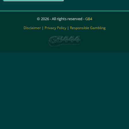
© 2026 - All rights reserved -
GB4
Disclaimer
|
Privacy Policy
|
Responsible Gambling