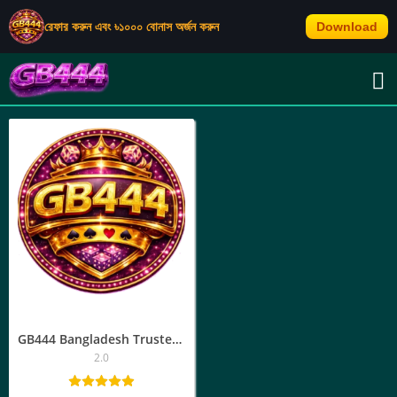
রেফার করুন এবং ৳১০০০ বোনাস অর্জন করুন
Download
TAG: GB444 live casino
GB444 Bangladesh Trusted Platform | অ্যাপ ডাউনলোড, জিবি৪৪৪ লগইন
2.0